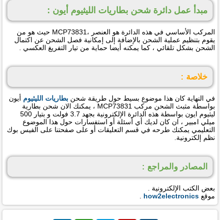
مبدأ عمل دائرة شحن بطاريات الليثيوم أيون :
المركب الأساسي في هذه الدائرة هو العنصر ،MCP73831 حيث هو من
يقوم بتنظيم عملية الشحن بالإضافة إلى إمكانية فصل الشحن عن اكتمال
الشحن بشكل تلقائي ، كما يمكنه أيضا حماية من تيار التفريغ العكسي .
خلاصة :
في النهاية كان هذا موضوع بسيط حول طريقة شحن
بطاريات الليثيوم
أيون
بواسطة مثبث الشحن مركب MCP73831 ، يمكنك الان شحن بطارية
ليثيوم ايون بواسطة هذه الدائرة الإلكترونية بجهد 3.7 فولت و بتيار 500
ميلي امبير ، ان كان لديك أي أسئلة أو استفسارات حول هذا الموضوع
التعليمي يمكنك طرحه في قسم التعليقات أو على صفحتنا على الفيس بوك
نظم إلكترونية.
المصادر والمراجع :
بعض الكتب الإلكترونية .
موقع
how2electronics
.