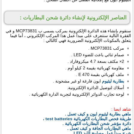
العناصر الإلكترونية لإنشاء دائرة شحن البطاريات :
سنقوم بإنشاء هذه الدائرة الإلكترونية بمركب يسمى ب MCP73831 و في
الفقرة التالية سنتعرف على مبدأ عمل هذا المركب الإلكتروني ، أما فيما
يتعلق بالمكونات الإلكترونية الضرورية فهي كالتالي :
مركب MCP73831 .
صمام ثنائي باعث للضوء LED .
2× مكثف بسعة 4.7 ميكروفاراد .
مقاومة كهربائية بقيمة 2 كيلو أوم .
ملف كهربائي بقيمة 470 E .
بطارية ليثيوم
ايون فارغة او غير مشحونة .
أسلاك لتوصيل الدائرة الإلكترونية.
لوحة تجارب الدوائر الإلكترونية لتجربة الدارة الكهربائية .
شاهد ايضا :
ماهي بطارية ليثيوم ايون و كيف تعمل .
طريقة فحص البطاريات الكهربائية test batteries ،
دائرة مؤشر شحن البطاريات الكهربائية .
ماهي البطاريات الجافة و كيف تعمل .
شرح مبدأ عمل مصابيح الليد LED .