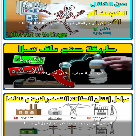
الصعق الكهربائي من القاتل الفولت أم الأمبير Current or Voltage
كيف تصنع دائرة ملف تيسلا في المنزل tesla coil
المراحل التي تمر منها الطاقة الكهربائية للوصول إلى منازلنا