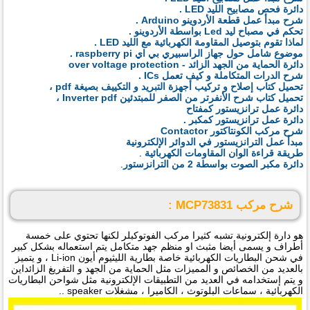
دائرة فحص مصابيح الليد LED .
شرح مبدأ عمل قطعة الأردوينو Arduino .
تحكم في مصباح ليد Led بواسطة الأردوينو .
لماذا تقوم بتوصيل المقاومة الكهربائية مع الليد LED .
موضوع شامل حول جهاز الراسبيري بي اي raspberry pi .
دائرة الحماية من الجهد الزائد - over voltage protection
شرح الدرات المتكاملة و كيف تعمل ICs .
تحميل كتاب إصلاح و تركيب أجهزة التبريد و التكييف بصيغة pdf ،
تحميل كتاب شرح الأنفرتر من الصفر للمبتدئين Inverter pdf ،
دائرة عمل ترانزيستور كمفتاح
دائرة عمل ترانزيستور كمكبر .
شرح مركب الكونتاكتور Contactor
مبدأ عمل الترانزيستور في الدوائر الإلكترونية
طريقة قراءة الوان المقاومات الكهربائية
.
دائرة مكبر الصوت بواسطة 2 من الترانزستور
.
شرح مركب MCP73831 :
هو دارة إلكترونية تشبه كثيرا مركب الفوتوكبلر لكنها تحتوي على خمسة
أطراف و يسمى أيضا مثبث او منظم جهد متكامل يتم استعماله بشكل كبير
في شحن البطاريات الكهربائية خاصة بطارية الليثيوم أيون Li-ion ، و يتميز
بالعديد من الخصائص و المميزات مثل الحماية من الجهد و التفريغ الزائداين
و يتم إستخدامه في العديد من التطبيقات الإلكترونية مثل شواحن البطاريات
الكهربائية ، سماعات البلوتوث ، الكاميرا ، مشغلات speaker ..