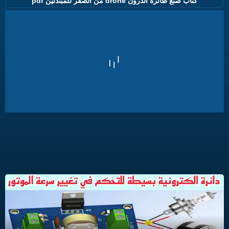
كتاب صنع طائرة الدرون drone من الصفر للمبتدئين pdf