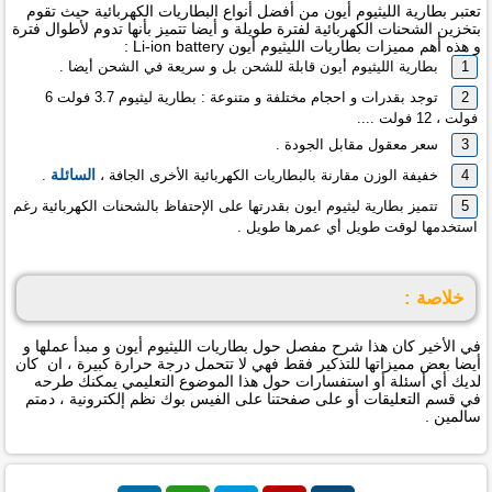
تعتبر بطارية الليثيوم أيون من أفضل أنواع البطاريات الكهربائية حيث تقوم
بتخزين الشحنات الكهربائية لفترة طويلة و أيضا تتميز بأنها تدوم لأطوال فترة
و هذه أهم مميزات بطاريات الليثيوم أيون Li-ion battery :
و
بطارية الليثيوم أيون قابلة للشحن بل
سريعة في الشحن أيضا .
توجد بقدرات و احجام مختلفة و متنوعة : بطارية ليثيوم 3.7 فولت 6
فولت ، 12 فولت ....
سعر معقول مقابل الجودة .
السائلة
خفيفة الوزن مقارنة بالبطاريات الكهربائية الأخرى الجافة ،
.
تتميز بطارية ليثيوم ايون بقدرتها على الإحتفاظ بالشحنات الكهربائية رغم
استخدمها لوقت طويل أي عمرها طويل .
خلاصة :
في الأخير كان هذا شرح مفصل حول بطاريات الليثيوم أيون و مبدأ عملها و
أيضا بعض مميزاتها للتذكير فقط فهي لا تتحمل درجة حرارة كبيرة ، ان كان
لديك أي أسئلة أو استفسارات حول هذا الموضوع التعليمي يمكنك طرحه
في قسم التعليقات أو على صفحتنا على الفيس بوك نظم إلكترونية ، دمتم
سالمين .