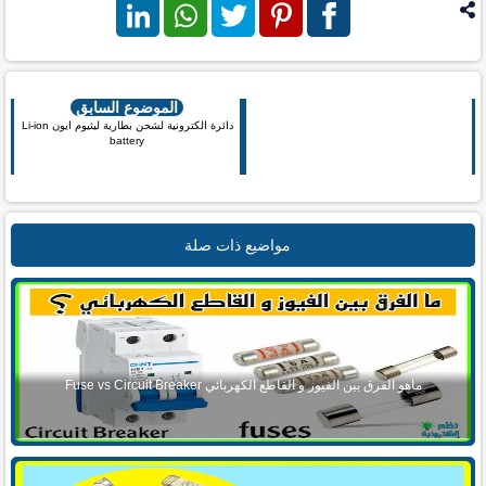
فيس بوك
بنترست
تويتر
واتس اب
لينكد ان
الموضوع السابق
دائرة الكترونية لشحن بطارية ليثيوم ايون Li-ion
battery
مواضيع ذات صلة
ماهو الفرق بين الفيوز و القاطع الكهربائي Fuse vs Circuit Breaker