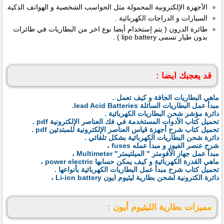
الأجهزة الإلكترونية المحمولة مثل الحواسب الشخصية و الهواتف الذكية.
السيارات و الدراجات الكهربائية .
طائرة الدرون ( يتم إستخدام أيضا نوع اخر من البطاريات في طائرات
بدون طيار تسمى lipo battery ) .
قد يعجبك ايضا :
ماهي البطاريات الجافة و كيف تعمل .
مبدأ عمل البطاريات السائلة lead Acid Batteries.
دائرة مؤشر شحن البطاريات الكهربائية .
تحميل كتاب الأدوات المستخدمة في فك العناصر الإلكترونية pdf .
تحميل كتاب شرح أجهزة قياس العناصر الإلكترونية للمبتدئين pdf .
دائرة شحن البطاريات الكهربائية بشكل تلقائي .
شرح عنصر الفيوز و مبدأ عمله fuses ،
مبدأ عمل جهاز الأفومتر " الميلتيمتر" Multimeter ،
ماهي القدرة الكهربائية و كيف يمكن حسابها power electric ،
تحميل كتاب شرح مبدأ عمل البطاريات الكهربائية بأنواعها .
دائرة الكترونية لشحن بطارية ليثيوم ايون Li-ion battery ،
مميزات بطارية الليثيوم أيون :