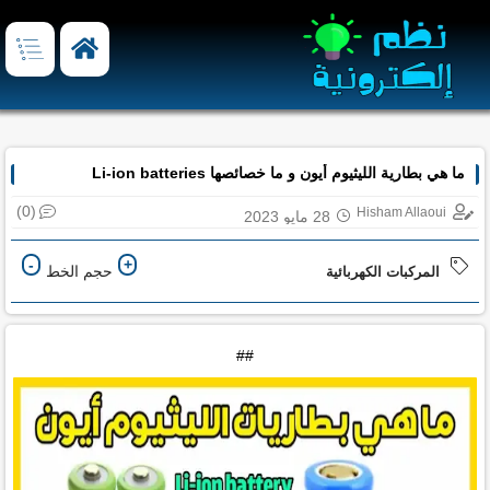
ما هي بطارية الليثيوم أيون و ما خصائصها Li-ion batteries
(0)
Hisham Allaoui
28 مايو 2023
-
+
حجم الخط
المركبات الكهربائية
##