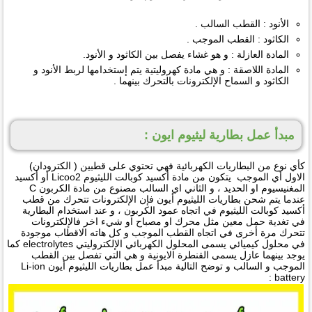
الأنود : القطب السالب .
الكاثود : القطب الموجب .
المادة العازلة : و هو غشاء يفصل بين الكاثود و الأنود.
المادة اللاصقة : و هي مادة كهروليتية يتم إستخدامها لربط الأنود و
الكاثود و السماح الإلكترونات بالتحرك بينهما .
مبدأ عمل بطارية ليثيوم ايون :
كأي نوع من البطاريات الكهربائية فهي تحتوي على قطبين ( الكترودان)
الاول أي الموجب يتكون من مادة أكسيد كوبالت الليثيوم Licoo2 أو أكسيد
المغنيسيوم او الحديد ، و الثاني اي السالب مصنوع من مادة الكربون C
عندما يتم شحن بطاريات الليثيوم أيون فإن الإلكترونات تتحرك من قطب
أكسيد كوبالت الليثيوم في اتجاه عمود الكربون ، و عند استخدام البطارية
في تغدية حمل معين مثل محرك او مصباح او شيء اخر فالإلكترونات
تتحرك مرة أخرى في اتجاه القطب الموجب و كل هاته الاقطاب موجودة
في محلول كيميائي يسمى المحلول الكهربائي الإلكتروليتي electrolytes كما
يوجد بينهما عازل يسمى القنطرة الايونية و هي التي تفصل بين القطب
الموجب و السالب و توضح التالية مبدأ عمل بطاريات الليثيوم أيون Li-ion
battery :