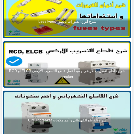
شرح أنواع الفيوزات بالصور fuses types
شرح قاطع التسريب الأرضي و مبدأ عمل قاطع التسريب الأرضي ELCB أو RCD
breaker
شرح القاطع الكهربائي و أهم مكوناته Circuit breaker