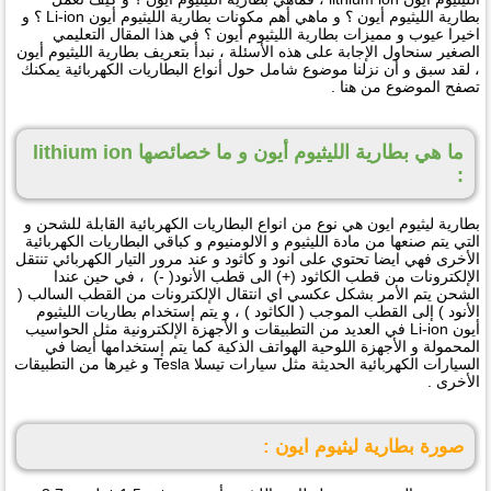
بطارية الليثيوم أيون ؟ و ماهي أهم مكونات بطارية الليثيوم أيون Li-ion ؟ و
اخيرا عيوب و مميزات بطارية الليثيوم أيون ؟ في هذا المقال التعليمي
الصغير سنحاول الإجابة على هذه الأسئلة ، نبدأ بتعريف بطارية الليثيوم أيون
، لقد سبق و أن نزلنا موضوع شامل حول أنواع البطاريات الكهربائية يمكنك
تصفح الموضوع من هنا .
ما هي بطارية الليثيوم أيون و ما خصائصها lithium ion
:
بطارية ليثيوم ايون هي نوع من انواع البطاريات الكهربائية القابلة للشحن و
التي يتم صنعها من مادة الليثيوم و الالومنيوم و كباقي البطاريات الكهربائية
الأخرى فهي ايضا تحتوي على انود و كاثود و عند مرور التيار الكهربائي تنتقل
الإلكترونات من قطب الكاثود (+) الى قطب الأنود( -) ، في حين عندا
الشحن يتم الأمر بشكل عكسي اي انتقال الإلكترونات من القطب السالب (
الأنود ) إلى القطب الموجب ( الكاثود ) ، و يتم إستخدام بطاريات الليثيوم
أيون Li-ion في العديد من التطبيقات و الأجهزة الإلكترونية مثل الحواسيب
المحمولة و الأجهزة اللوحية الهواتف الذكية كما يتم إستخدامها أيضا في
السيارات الكهربائية الحديثة مثل سيارات تيسلا Tesla و غيرها من التطبيقات
الأخرى .
صورة بطارية ليثيوم ايون :