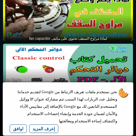
لماذا مراوح السقف تحتوي على مكثف fan capacitor
تحميل كتاب تعلم دوائر التحكم الألي للمبتدئين PDF الجزء الثاني
نحن نستخدم ملفات تعريف الارتباط من Google لتقديم خدماتنا
وتحليل عدد الزيارات لهذا السبب تتم مشاركة عنوان IP ووكيل
المستخدم التابعين لك مع Google بالإضافة إلى مقاييس الأداء
والأمان لضمان جودة الخدمة وإنشاء إحصاءات الاستخدام
واكتشاف إساءة الاستخدام ومعالجتها
إعرف المزيد
اوافق
جميع الحقوق محفوظة لـ ©
نظم إلكترونية