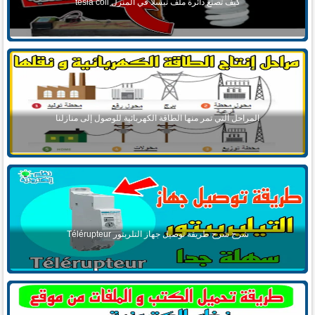
كيف تصنع دائرة ملف تيسلا في المنزل tesla coil
المراحل التي تمر منها الطاقة الكهربائية للوصول إلى منازلنا
شرح شرح طريقة توصيل جهاز التلربتور Télérupteur