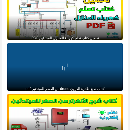
تحميل كتاب تعلم كهرباء المنازل للمبتدئين PDF
كتاب صنع طائرة الدرون drone من الصفر للمبتدئين pdf