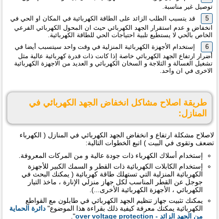
توصيل غير مناسبة.
قد يتسبب الطلب الزائد على الطاقة الكهربائية في المكان او الحي في
انخفاض و عدم استقرار الجهد الكهربائي حيث ان المحول الكهربائي الفرعي
الخاص بالحي لا يستطيع تلبية احتياجات الحي للطاقة الكهربائية.
إستخدام الأجهزة الكهربائية المنزلية في وقت واحد سيتسبب أيضا في
أضرار ارتفاع الجهد الكهربائي خاصة إذا كانت ذات قدرة كهربائية عالية مثل
تشغيل الغسالة و الثلاجة و السخان الكهربائي و العديد من الاجهزة الكهربائية
الاخرى في ان واحد.
طريقة اصلاح مشاكل انخفاض الجهد الكهربائي في
المنازل:
لاصلاح مشكلة ارتفاع و انخفاض الجهد الكهربائي في المنازل ( الكهرباء
تضعف وتقوى في البيت ) اتبع الخطوات التالية:
إستخدام أسلاك الكهرباء ذات جودة عالية و من المركات المعروفة.
إستخدام الكابلات الكهربائية ذات القطر و السمك الكبير للأجهزة
الكهربائية المنزلية التي تستهلك طاقة كهربائية ( يمكنك البحث في
جوجل عن القطر المناسب لكل جهاز منزلي الإنارة ، ماخذ التيار
الكهربائي ، الأجهزة الكهربائية الأخرى...).
يمكنك تثبيت جهاز تنظيم الجهد الكهربائي في طابلون مع القواطع
الكهربائية يمكنك معرفة كيفية ذلك بقراءة هذا الموضوع"
دائرة الحماية
من الجهد الزائد - over voltage protection
".