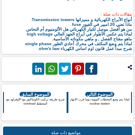
مقالات ذات صلة :
أنواع الأبراج الكهربائية و مميزاتها Transmission towers
.
ماذا تعني 20 امبير في الفيوز fuse
.
من هو أفضل موصل للتيار الكهربائي هل الألومنيوم أم النحاس
.
لماذا يتم عكس الأطوار في أبراج الجهد العالي high voltage
ماهو مفتاح الفصل , و ماهي مكوناته الأساسية.
لماذا يتم وضع المكثف في محرك أحادي الطور single phase
.
شرح مبدأ عمل قانون اوم اساس الكهرباء ohm's law
.
فيس بوك
بنترست
تويتر
واتس اب
لينكد ان
الموضوع التالي
الموضوع السابق
لماذا يتم وضع المحطات النووية دوما قرب الانهار
شرح طريقة تركيب الكونتاكتور مع الأوفرلود مع
nuclear station
المخطط overload
مواضيع ذات صلة