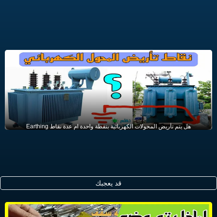
هل يتم تأريض المحولات الكهربائية بنقطة واحدة ام عدة نقاط Earthing
قد يعجبك