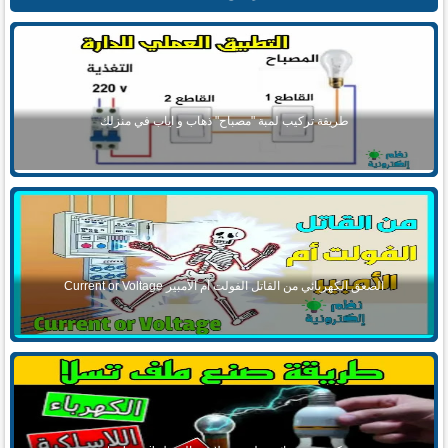
طريقة تركيب لمبة "مصباح" ذهاب و اياب في منزلك
الصعق الكهربائي من القاتل الفولت أم الأمبير Current or Voltage