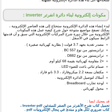
سنحتاجها الى بناء هذه الدائرة الإلكترونية السهلة .
مكونات إلكترونية لبناء دائرة انفرتر inverter :
لبدء إنشاء هذه الدائرة الإلكترونية ستحتاج إلى هذه العناصر الإلكترونية ،
يمكنك تصفح مواضيع متنوعة حول شرح كيفية عمل هذه المكونات
الإلكترونية من خلال دورة شرح المركبات الإلكترونية التي سبق و أن قدمتها
الرابط سيكون في الأسفل :
مصدر تغدية بجهد 3.7 فولت ( بطارية كهربائية صغيرة ) .
ترانزيستور من نوع BC 557 .
ترانزيستور من نوع D882 .
×2 مقاومة كهربائية بقيمة 68 كيلو أوم.
صمام ثنائي باعث للضوء LED .
مكثفان بسعة 2.2 ميكروفاراد ، 3.3 نانو فاراد .
أسلاك لتوصيل الدائرة الإلكترونية .
لوحة تجارب Breadboard .
محول كهربائي .
قد يعجبك ايضا :
تحميل كتاب شرح الأنفرتر من الصفر للمبتدئين Inverter pdf ،
كتاب ضروري لكل هاو و مبتدئ في مجال الإلكترونيات pdf .