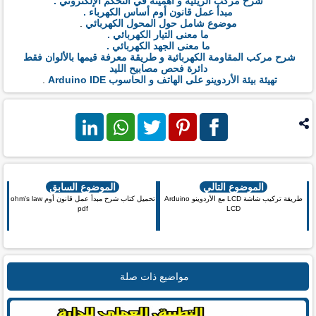
شرح مركب الريليه و أهميته في التحكم الإلكتروني .
مبدأ عمل قانون أوم أساس الكهرباء .
موضوع شامل حول المحول الكهربائي
.
ما معنى التيار الكهربائي .
ما معنى الجهد الكهربائي .
شرح مركب المقاومة الكهربائية و طريقة معرفة قيمها بالألوان فقط
دائرة فحص مصابيح الليد
تهيئة بيئة الأردوينو على الهاتف و الحاسوب Arduino IDE
.
فيس بوك
بنترست
تويتر
واتس اب
لينكد ان
الموضوع التالي
الموضوع السابق
طريقة تركيب شاشة LCD مع الأردوينو Arduino
تحميل كتاب شرح مبدأ عمل قانون أوم ohm's law
pdf
LCD
مواضيع ذات صلة