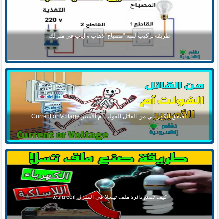
طريقة تركيب لمبة "مصباح" ذهاب و اياب في منزلك
الصعق الكهربائي من القاتل الفولت أم الأمبير Current or Voltage
كيف تصنع دائرة ملف تيسلا في المنزل tesla coil