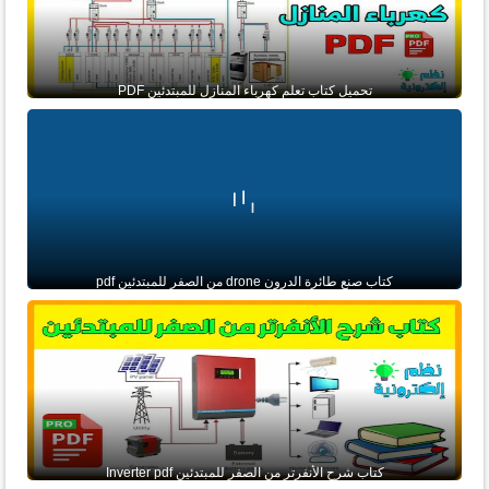
تحميل كتاب تعلم كهرباء المنازل للمبتدئين PDF
كتاب صنع طائرة الدرون drone من الصفر للمبتدئين pdf
كتاب شرح الأنفرتر من الصفر للمبتدئين Inverter pdf