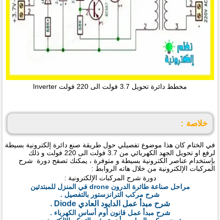
مخطط دائرة تحويل 3.7 فولت الى 220 فولت Inverter
خلاصة :
في الختام كان هذا موضوع تفصيلي حول طريقة صنع دائرة إلكترونية بسيطة
لرفع او تحويل الجهد الكهربائي من 3.7 فولت الى 220 فولت و ذلك
بإستخدام عناصر الكترونية بسيطة و متوفرة ، يمكنك تصفح دورة شرح
المركبات الإلكترونية من خلال هاته الروابط :
دورة شرح المركبات الإلكترونية :
مراحل صناعة طائرة الدرون drone في المنزل للمبتدئين
شرح مركب الترانزستور بالتفصيل .
شرح مبدأ عمل الدايود العادي Diode .
شرح مبدأ عمل قانون أوم أساس الكهرباء .