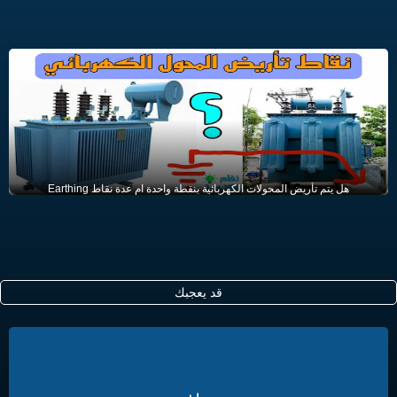
هل يتم تأريض المحولات الكهربائية بنقطة واحدة ام عدة نقاط Earthing
قد يعجبك