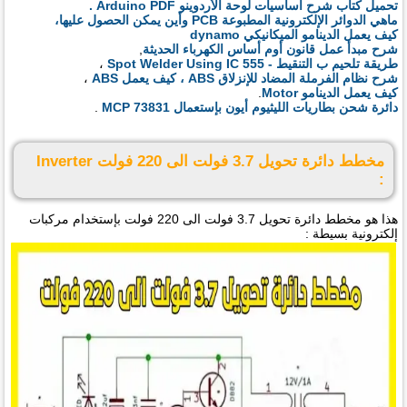
تحميل كتاب شرح اساسيات لوحة الأردوينو Arduino PDF .
ماهي الدوائر الإلكترونية المطبوعة PCB وأين يمكن الحصول عليها،
كيف يعمل الدينامو الميكانيكي dynamo
شرح مبدأ عمل قانون أوم أساس الكهرباء الحديثة
,
طريقة تلحيم ب التنقيط - Spot Welder Using IC 555
،
شرح نظام الفرملة المضاد للإنزلاق ABS ، كيف يعمل ABS
،
كيف يعمل الدينامو Motor
.
دائرة شحن بطاريات الليثيوم أيون بإستعمال MCP 73831
.
مخطط دائرة تحويل 3.7 فولت الى 220 فولت Inverter
:
هذا هو مخطط دائرة تحويل 3.7 فولت الى 220 فولت بإستخدام مركبات
إلكترونية بسيطة :