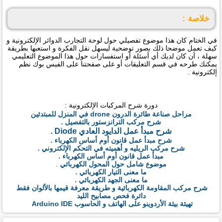
خلاصة :
في الختام كان هذا موضوع تفصيلي حول لوحة التجارب الدوائر الإلكترونية و
كيف تعمل موضحا ذلك بصور توضحية ليسهل نقل الفكرة و استعبها بطريقة
سهلة ، أن كان لديك أي أسئلة أو استفسارات حول هذا الموضوع التعليمي
يمكنك طرحه في قسم التعليقات أو على صفحتنا على الفيس بوك نظم
إلكترونية .
دورة شرح المركبات الإلكترونية :
مراحل صناعة طائرة الدرون drone في المنزل للمبتدئين
شرح مركب الترانزستور بالتفصيل .
شرح مبدأ عمل الدايود العادي Diode .
شرح مبدأ عمل قانون أوم أساس الكهرباء .
شرح مركب الريليه و أهميته في التحكم الإلكتروني .
مبدأ عمل قانون أوم أساس الكهرباء .
موضوع شامل حول المحول الكهربائي
.
ما معنى التيار الكهربائي .
ما معنى الجهد الكهربائي .
شرح مركب المقاومة الكهربائية و طريقة معرفة قيمها بالألوان فقط
دائرة فحص مصابيح الليد
تهيئة بيئة الأردوينو على الهاتف و الحاسوب Arduino IDE