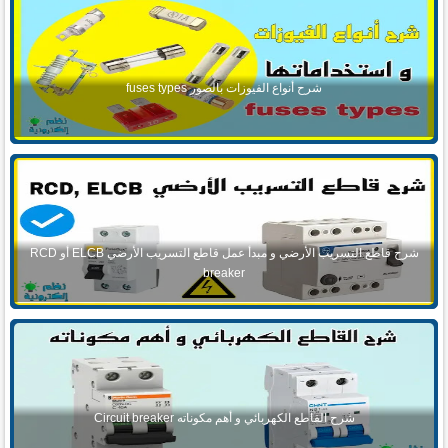
شرح أنواع الفيوزات بالصور fuses types
شرح قاطع التسريب الأرضي و مبدأ عمل قاطع التسريب الأرضي ELCB أو RCD
breaker
شرح القاطع الكهربائي و أهم مكوناته Circuit breaker