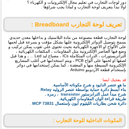
دور لوحات التجارب في تعليم مجال الإلكترونيات و الكهرباء ؟
اولا نبدأ بتعريف لوحة التجارب و لماذا يجب شراؤها .
تعريف لوحة التجارب Breadboard :
لوحة التجارب قطعة مصنوعة من مادة البلاستيك و بداخلها معدن حديدي
يسمح بتوصيل الدوائر الإلكترونية عليها بشكل مؤقت و بسرعة قبل لحمها
على الألواح او الأجهزة الكهربائية بحيث تحتوي على ثقوب يمكن تركيب و
وضع فيها العناصر الإلكترونية مثل المقاومات ، المكثفات الكهربائية ،
الترانزيستورات ، الدرات المتكاملة ICs ، مصباح ليد Led ... ، و هذا قبل
لصقها او لحمها على ألواح PCB ، ويتم استخدامها في أغلب المشاريع
الإلكترونية البسيطة منها و المعقدة ، كما يمكن إستخدامها في دوائر
بإستخدام قطعة الأردوينو Arduino .
قد يعجبك ايضا :
ما هو عنصر الدايود و شرح مكوناته الأساسية
.
بناء أبسط دائرة حماية بواسطة عنصر الروليه Relay
.
شرح مبدأ عمل الترانزستور transistor ، رمزه .
طريقة قراءة الوان المقاومات الكهربائية.
دائرة شحن بطاريات الليثيوم أيون بإستعمال MCP 73831
.
المكونات الداخلية للوحة التجارب :