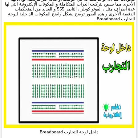
الأخرى مما يسمح بتركيب الدرات المتكاملة و المكونات الإلكترونية التي لها
عدة أطراف مثل ، الفوتو كوبلر ، التايمر 555 و العديد من المتحكمات
الدقيقة الأخرى و هذه الصور توضح بشكل واضح المكونات الداخلية للوحة
التجارب Breadboard .
داخل لوحة التجارب Breadboard