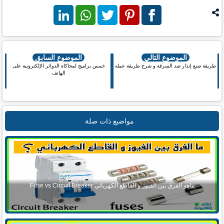
فيس بوك
بنترست
تويتر
واتس اب
لينكد ان
الموضوع التالي
الموضوع السابق
طريقة صنع إنذار ضد السرقة و شرح طريقة عمله
خمس براميج لمحاكاة الدوائر الإلكترونية على
الهاتف
مواضيع ذات صلة
ماهو الفرق بين الفيوز و القاطع الكهربائي Fuse vs Circuit Breaker