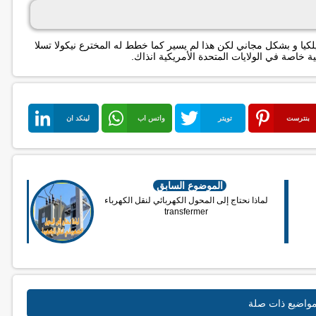
لكيا و بشكل مجاني لكن هذا لم يسير كما خطط له المخترع نيكولا تسلا
 خاصة في الولايات المتحدة الأمريكية انذاك.
بنترست
تويتر
واتس اب
لينكد ان
الموضوع السابق
لماذا نحتاج إلى المحول الكهربائي لنقل الكهرباء
transfermer
واضيع ذات صلة