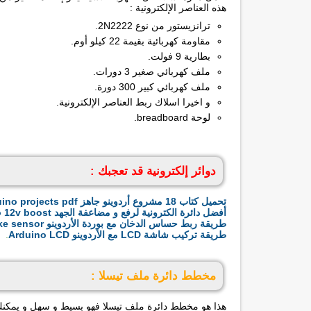
هذه العناصر الإلكترونية :
ترانزيستور من نوع 2N2222.
مقاومة كهربائية بقيمة 22 كيلو أوم.
بطارية 9 فولت.
ملف كهربائي صغير 3 دورات.
ملف كهربائي كبير 300 دورة.
و اخيرا اسلاك ربط العناصر الإلكترونية.
لوحة breadboard.
دوائر إلكترونية قد تعجبك :
تحميل كتاب 18 مشروع أردوينو جاهز Arduino projects pdf
أفضل دائرة الكترونية لرفع و مضاعفة الجهد 3.7v to 12v boost،
طريقة ربط حساس الدخان مع بوردة الأردوينو smoke sensor
طريقة تركيب شاشة LCD مع الأردوينو Arduino LCD
.
مخطط دائرة ملف تيسلا :
هذا هو مخطط دائرة ملف تيسلا فهو بسيط و سهل و يمكنك ب