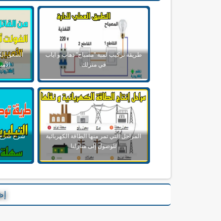
طريقة تركيب لمبة "مصباح" ذهاب و اياب
الصعق الك
في منزلك
الأمبير r Voltage
المراحل التي تمر منها الطاقة الكهربائية
شرح شرح ط
للوصول إلى منازلنا
إظ