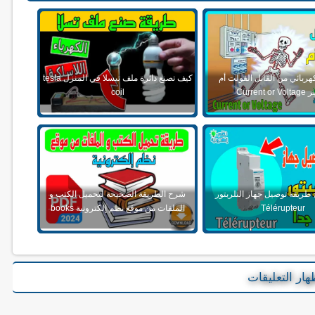
هربائي من القاتل الفولت أم
كيف تصنع دائرة ملف تيسلا في المنزل tesla
Current o
coil
ريقة توصيل جهاز التلربتور
شرح الطريقة الصحيحة لتحميل الكتب و
Télérupteur
الملفات من موقع نظم إلكترونية books
هار التعليقات