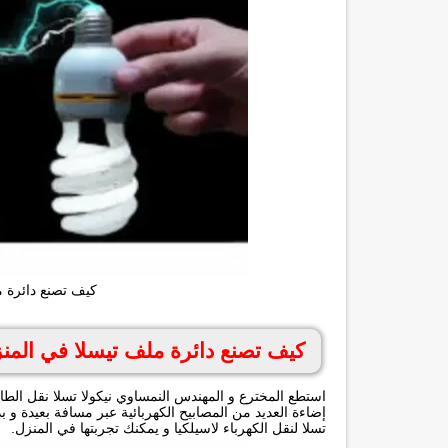
كيف تصنع دائرة ملف ت
كيف تصنع دائرة ملف تيسلا في المنزل la coil
استطع المخترع و المهندس النمساوي نيكولا تسلا نقل الطاق
إضاءة العديد من المصابيح الكهربائية عبر مسافة بعيدة و 
تسلا لنقل الكهرباء لاسيلكيا و يمكنك تجربتها في المنزل.