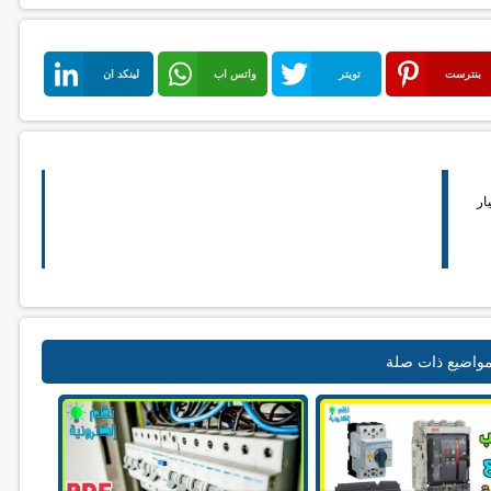
بنترست
تويتر
واتس اب
لينكد ان
ار
واضيع ذات صلة