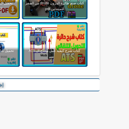
كتاب صنع طائرة الدرون drone من الصفر
تحميل كتا
للمبتدئين pdf
df
كتاب شرح كيفية عمل مفتاح ال ATS
تحميل كتا
إظ