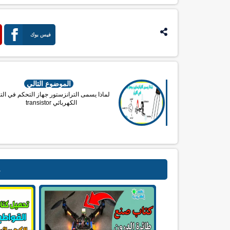
فيس بوك
الموضوع التالي
لماذا يسمى الترانزستور جهاز التحكم في التي
الكهربائي transistor
م