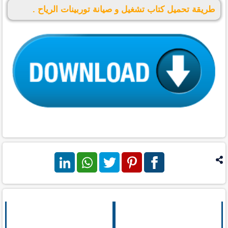
طريقة تحميل كتاب تشغيل و صيانة توربينات الرياح .
فيس بوك
بنترست
تويتر
واتس اب
لينكد ان