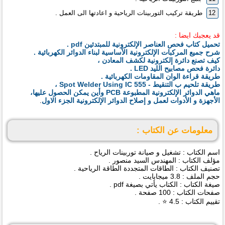
طريقة تركيب التوربينات الرياحية و اعادتها الى العمل .
قد يعجبك ايضا :
تحميل كتاب فحص العناصر الإلكترونية للمبتدئين pdf .
شرح جميع المركبات الإلكترونية الأساسية لبناء الدوائر الكهربائية .
كيف تصنع دائرة إلكترونية لكشف المعادن ،
دائرة فحص مصابيح الليد LED .
طريقة قراءة الوان المقاومات الكهربائية .
طريقة تلحيم ب التنقيط - Spot Welder Using IC 555 ،
ماهي الدوائر الإلكترونية المطبوعة PCB وأين يمكن الحصول عليها،
الأجهزة و الأدوات لعمل و إصلاح الدوائر الإلكترونية الجزء الاول
.
معلومات عن الكتاب :
اسم الكتاب : تشغيل و صيانة توربينات الرياح .
مؤلف الكتاب : المهندس السيد منصور .
تصنيف الكتاب : الطاقات المتجددة الطاقة الرياحية .
حجم الملف : 3.8 ميجابايت .
صيغة الكتاب : الكتاب يأتي بصيغة pdf .
صفحات الكتاب : 100 صفحة .
تقييم الكتاب : 4.5 ⭐ .