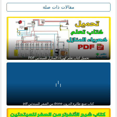
مقالات ذات صلة
تحميل كتاب تعلم كهرباء المنازل للمبتدئين PDF
كتاب صنع طائرة الدرون drone من الصفر للمبتدئين pdf