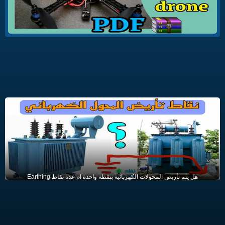
هل يتم تأريض المحولات الكهربائية بنقطة واحدة ام عدة نقاط Earthing