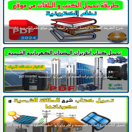
شرح الطريقة الصحيحة لتحميل الكتب و الملفات من موقع نظم إلكترونية books
تحميل كتاب أنفرترات المضخات الكهربائية الشمسية pdf inverter
تحميل كتاب شرح الطاقة الشمسية و أهم مكوناتها خطوة بخطوة pdf solar panels