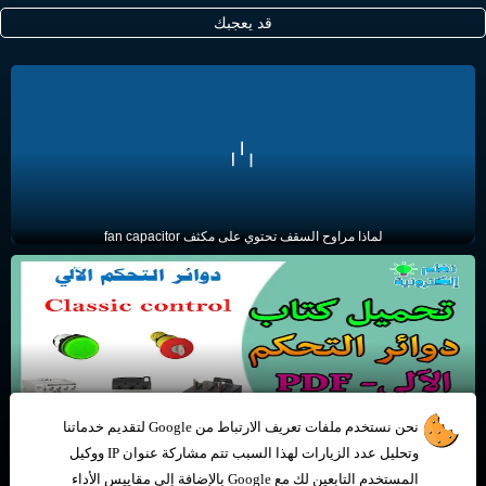
قد يعجبك
لماذا مراوح السقف تحتوي على مكثف fan capacitor
تحميل كتاب تعلم دوائر التحكم الألي للمبتدئين PDF الجزء الثاني
نحن نستخدم ملفات تعريف الارتباط من Google لتقديم خدماتنا
وتحليل عدد الزيارات لهذا السبب تتم مشاركة عنوان IP ووكيل
المستخدم التابعين لك مع Google بالإضافة إلى مقاييس الأداء