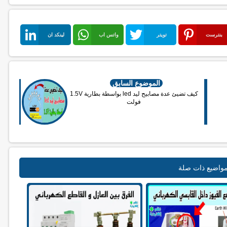
بنترست
تويتر
واتس اب
لينكد ان
الموضوع السابق
كيف تضيئ عدة مصابيح ليد led بواسطة بطارية 1.5V
فولت
واضيع ذات صلة