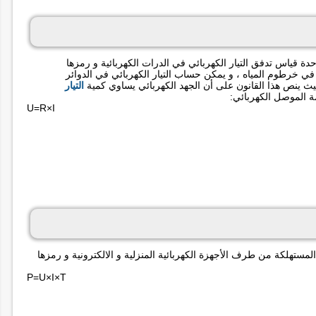
 إلى العالم اندري امبير Andre Amper وهي وحدة قياس تدفق التيار الكهربائي في الدرات الكهربائية و رمزها
ء المتدفقة في خرطوم المياه ، و يمكن حساب التيار الكهربائي في الدوائر
حيث ينص هذا القانون على أن الجهد الكهربائي يساوي كمية
التيار
ة الموصل الكهربائي:
U=R×I
واط هي وحدة تستعمل لقياس الطاقة الكهربائية power المستهلكة من طرف الأجهزة الكهربائية المنزلية و الالكترونية و رمزها
P=U×I×T