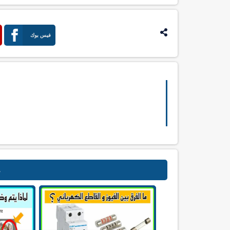
فيس بوك
م