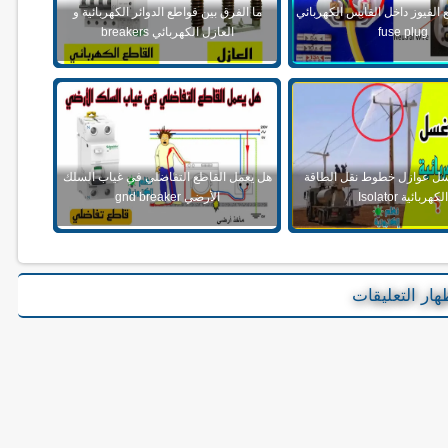
 الفيوز داخل القابس الكهربائي
ما الفرق بين قواطع الدوائر الكهربائية و
fuse plug
العازل الكهربائي breakers
غسل عوازل خطوط نقل الطاقة
هل يعمل القاطع التفاضلي في غياب السلك
الكهربائية Isolator
الأرضي gnd breaker
هار التعليقات