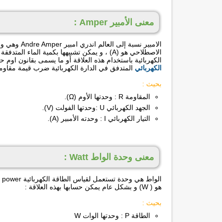
معنى الأمبير Amper :
الامبير نسبة
الاصطلاحي هو (A) ، و يمكن تشبيهها بكمية الما
الكهربائية باستخدام هذه العلاقة أو ما يسمى بقانون اوم 
الكهربائي
المتدفق في الدارة الكهربائية ضرب قيمة مقاوم
بحيث :
المقاومة R : وحدتها الأوم (Ω).
الجهد الكهربائي U :وحدتها الفولت (V).
التيار الكهربائي I : وحدته الأمبير (A).
معنى وحدة الواط Watt :
ال
هو ( W) و بشكل عام يمكن حسابها بهذه العلاقة :
بحيث :
الطاقة P : وحدتها الوات W